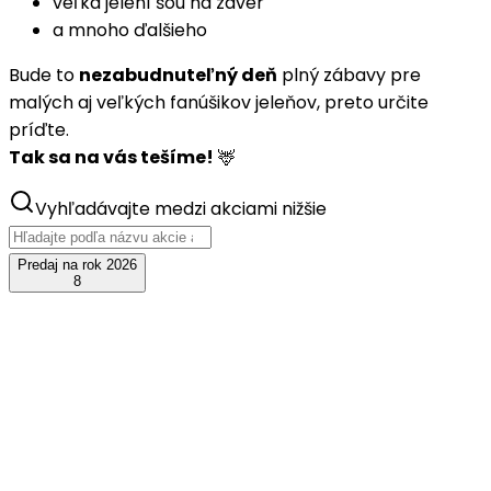
veľká jelení šou na záver
a mnoho ďalšieho
Bude to
nezabudnuteľný deň
plný zábavy pre
malých aj veľkých fanúšikov jeleňov, preto určite
príďte.
Tak sa na vás tešíme!
🦌
Vyhľadávajte medzi akciami nižšie
Predaj na rok 2026
8
aug
08
JelenFest 2026 - Kutná Hora
+ Honza Nedvěd ml. s kapelou
sobota 8. augusta 2026