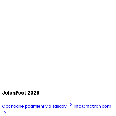
sobota 25. júla 2026
Korunní pevnůstka
aug
01
JelenFest 2026 - Liberec
+ Honza Nedvěd ml. s kapelou
sobota 1. augusta 2026
Zámecký park Vratislavice Nad Nisou
JelenFest 2026
Obchodné podmienky a zásady
info@nfctron.com