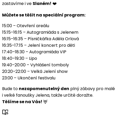
zastavíme i ve
Slaném!
❤️
Můžete se těšit na speciální program:
15:00 – Otevření areálu
15:15–16:15 – Autogramiáda s Jelenem
16:15–16:35 – Písničkářka Adéla Orlová
16:35–17:15 – Jelení koncert pro děti
17:40–18:30 – Autogramiáda VIP
18:40–19:30 – Lipo
19:40–20:00 – Vyhlášení tomboly
20:20–22:00 – Velká Jelení show
23:00 – Ukončení festivalu
Bude to
nezapomenutelný den
plný zábavy pro malé
i velké fanoušky Jelena, takže určitě doražte.
Těšíme se na Vás!
🦌