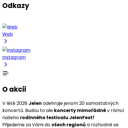
Odkazy
Web
Instagram
O akcii
V létě 2026
Jelen
odehraje jenom 20 samostatných
koncertů. Budou to ale
koncerty mimořádné
v rámci
našeho
rodinného festivalu JelenFest!
Přijedeme za Vámi do
všech regionů
a rozhodně se