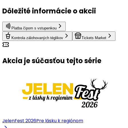
Dôležité informácie o akcii
Platba čipom s vstupenkou
Kontrola zálohovaných téglikov
Tickets Market
Akcia je súčasťou tejto série
JelenFest 2026
Pre lásku k regiónom