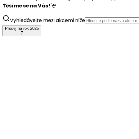
Těšíme se na Vás!
🦌
Vyhledávejte mezi akcemi níže
Prodej na rok 2026
7
srp
15
JelenFest 2026 - Loket
+ Poetika
sobota, 15. srpna 2026
Amfiteátr Loket
Koupit vstupenky
srp
22