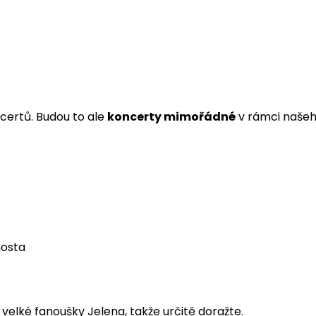
ertů. Budou to ale
koncerty mimořádné
v rámci naše
hosta
velké fanoušky Jelena, takže určitě doražte.