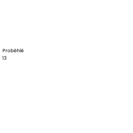
+ Tereza Balonová
pátek, 18. září 2026
Amfiteátr na bojišti
Koupit vstupenky
Proběhlé
13
čvn
05
JelenFest 2026 - Praha I
Z lásky k regionům
pátek, 5. června 2026
Žluté lázně