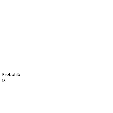
Koupit vstupenky
zář
18
JelenFest 2026 - Trutnov
+ Tereza Balonová
pátek, 18. září 2026
Amfiteátr na bojišti
Koupit vstupenky
Proběhlé
13
čvn
05
JelenFest 2026 - Praha I