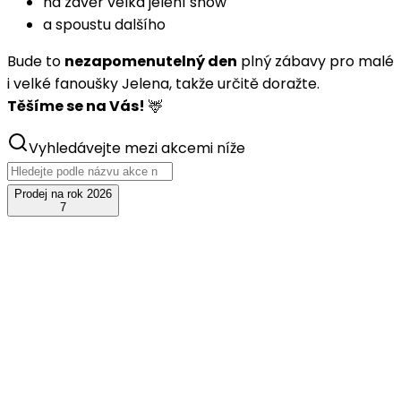
na závěr velká jelení show
a spoustu dalšího
Bude to
nezapomenutelný den
plný zábavy pro malé
i velké fanoušky Jelena, takže určitě doražte.
Těšíme se na Vás!
🦌
Vyhledávejte mezi akcemi níže
Prodej na rok 2026
7
srp
15
JelenFest 2026 - Loket
+ Poetika
sobota, 15. srpna 2026