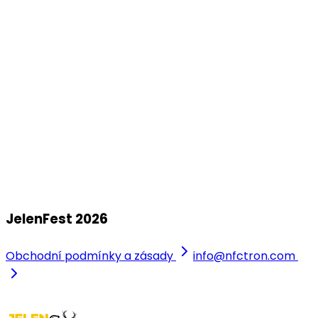
Zámecký park Vratislavice Nad Nisou
srp
08
JelenFest 2026 - Kutná Hora
+ Honza Nedvěd ml. s kapelou
sobota, 8. srpna 2026
Breüerovy sady
JelenFest 2026
Obchodní podmínky a zásady
info@nfctron.com