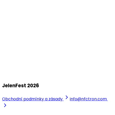
Korunní pevnůstka
srp
01
JelenFest 2026 - Liberec
+ Honza Nedvěd ml. s kapelou
sobota, 1. srpna 2026
Zámecký park Vratislavice Nad Nisou
JelenFest 2026
Obchodní podmínky a zásady
info@nfctron.com