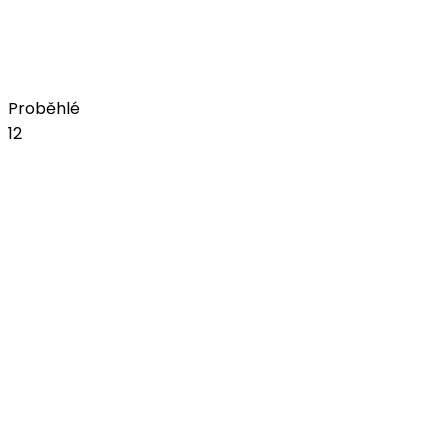
pátek, 18. září 2026
Amfiteátr na bojišti
Koupit vstupenky
Proběhlé
12
čvn
05
JelenFest 2026 - Praha I
Z lásky k regionům
pátek, 5. června 2026
Žluté lázně
čvn
06