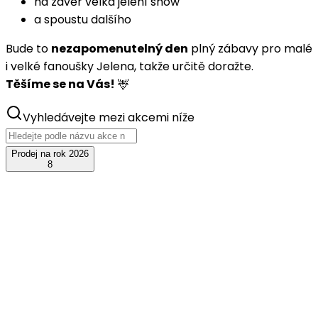
na závěr velká jelení show
a spoustu dalšího
Bude to
nezapomenutelný den
plný zábavy pro malé
i velké fanoušky Jelena, takže určitě doražte.
Těšíme se na Vás!
🦌
Vyhledávejte mezi akcemi níže
Prodej na rok 2026
8
srp
08
JelenFest 2026 - Kutná Hora
+ Honza Nedvěd ml. s kapelou
sobota, 8. srpna 2026