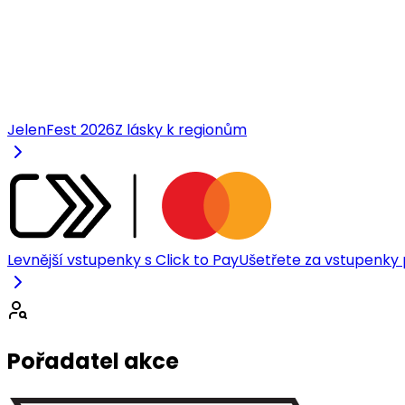
JelenFest 2026
Z lásky k regionům
Levnější vstupenky s Click to Pay
Ušetřete za vstupenky p
Pořadatel akce