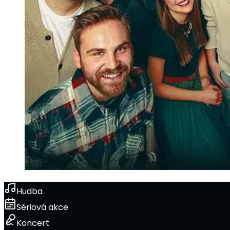
Hudba
Sériová akce
Koncert