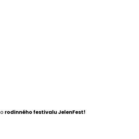
ho
rodinného festivalu JelenFest!