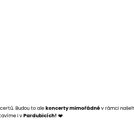
ertů. Budou to ale
koncerty mimořádné
v rámci naše
tavíme i v
Pardubicích!
❤️