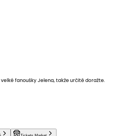
velké fanoušky Jelena, takže určitě doražte.
ů
Tickets Market