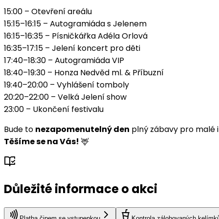
15:00 – Otevření areálu
15:15–16:15 – Autogramiáda s Jelenem
16:15–16:35 – Písničkářka Adéla Orlová
16:35–17:15 – Jelení koncert pro děti
17:40–18:30 – Autogramiáda VIP
18:40–19:30 – Honza Nedvěd ml. & Příbuzní
19:40–20:00 – Vyhlášení tomboly
20:20–22:00 – Velká Jelení show
23:00 – Ukončení festivalu
Bude to
nezapomenutelný den
plný zábavy pro malé i 
Těšíme se na Vás!
🦌
Důležité informace o akci
Platba čipem se vstupenkou
Kontrola zálohovaných kelímk