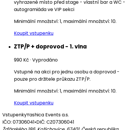
vyhrazené místo před stage - vlastní bar a WC -
autogramiáda ve VIP sekci
Minimální množství: 1, maximální množství: 10.
Koupit vstupenku
ZTP/P + doprovod - 1. vlna
990 Kč
·
Vyprodáno
Vstupné na akci pro jednu osobu a doprovod -
pouze pro držitele průkazu ZTP/P.
Minimální množství: 1, maximální množství: 10.
Koupit vstupenku
Vstupenky
Yashica Events a.s.
IČO: 07306041
•
DIČ: CZ07306041
Žďárského 186, Kožichovice, 67401
,
Česká republika