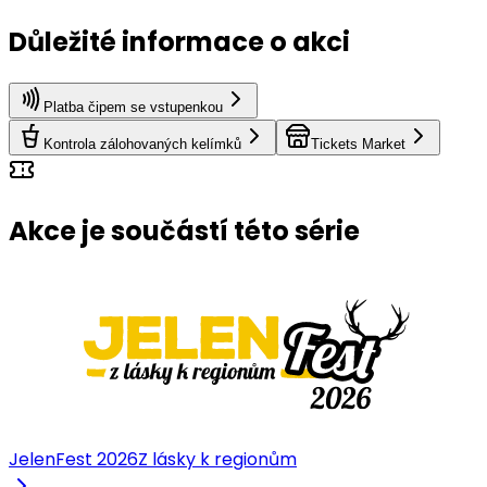
Důležité informace o akci
Platba čipem se vstupenkou
Kontrola zálohovaných kelímků
Tickets Market
Akce je součástí této série
JelenFest 2026
Z lásky k regionům