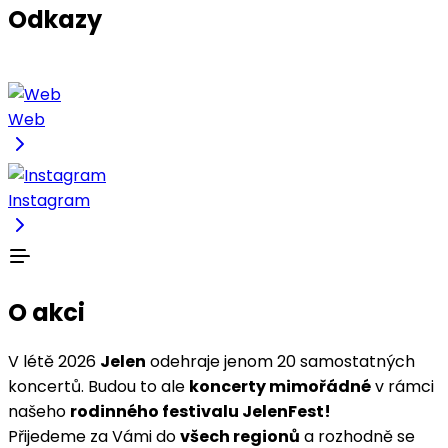
Odkazy
Web
Instagram
O akci
V létě 2026
Jelen
odehraje jenom 20 samostatných
koncertů. Budou to ale
koncerty mimořádné
v rámci
našeho
rodinného festivalu JelenFest!
Přijedeme za Vámi do
všech regionů
a rozhodně se