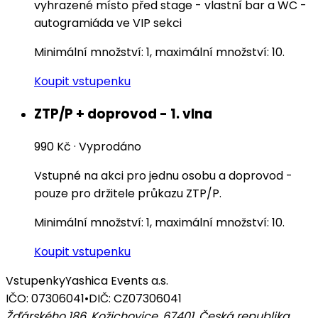
vyhrazené místo před stage - vlastní bar a WC -
autogramiáda ve VIP sekci
Minimální množství: 1, maximální množství: 10.
Koupit vstupenku
ZTP/P + doprovod - 1. vlna
990 Kč
·
Vyprodáno
Vstupné na akci pro jednu osobu a doprovod -
pouze pro držitele průkazu ZTP/P.
Minimální množství: 1, maximální množství: 10.
Koupit vstupenku
Vstupenky
Yashica Events a.s.
IČO: 07306041
•
DIČ: CZ07306041
Žďárského 186, Kožichovice, 67401
,
Česká republika