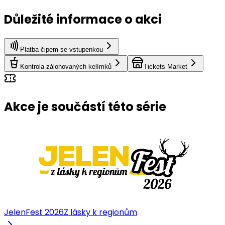
Důležité informace o akci
Platba čipem se vstupenkou
Kontrola zálohovaných kelímků
Tickets Market
Akce je součástí této série
JelenFest 2026
Z lásky k regionům