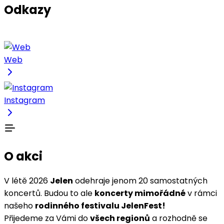
Odkazy
Web
Instagram
O akci
V létě 2026
Jelen
odehraje jenom 20 samostatných
koncertů. Budou to ale
koncerty mimořádné
v rámci
našeho
rodinného festivalu JelenFest!
Přijedeme za Vámi do
všech regionů
a rozhodně se