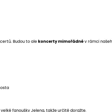
ertů. Budou to ale
koncerty mimořádné
v rámci naše
hosta
velké fanoušky Jelena, takže určitě doražte.