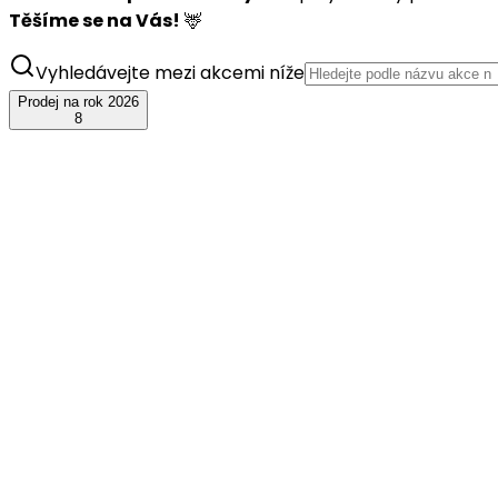
Těšíme se na Vás!
🦌
Vyhledávejte mezi akcemi níže
Prodej na rok 2026
8
srp
08
JelenFest 2026 - Kutná Hora
+ Honza Nedvěd ml. s kapelou
sobota, 8. srpna 2026
Breüerovy sady
Koupit vstupenky
srp
15