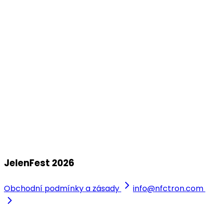
Korunní pevnůstka
srp
01
JelenFest 2026 - Liberec
+ Honza Nedvěd ml. s kapelou
sobota, 1. srpna 2026
Zámecký park Vratislavice Nad Nisou
JelenFest 2026
Obchodní podmínky a zásady
info@nfctron.com