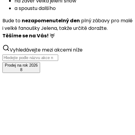
na závěr velká jelení show
a spoustu dalšího
Bude to
nezapomenutelný den
plný zábavy pro malé
i velké fanoušky Jelena, takže určitě doražte.
Těšíme se na Vás!
🦌
Vyhledávejte mezi akcemi níže
Prodej na rok 2026
8
srp
08
JelenFest 2026 - Kutná Hora
+ Honza Nedvěd ml. s kapelou
sobota, 8. srpna 2026