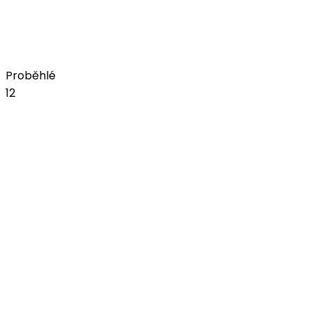
pátek, 18. září 2026
Amfiteátr na bojišti
Koupit vstupenky
Proběhlé
12
čvn
05
JelenFest 2026 - Praha I
Z lásky k regionům
pátek, 5. června 2026
Žluté lázně
čvn
06