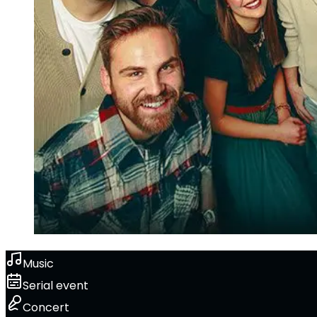
Music
Serial event
Concert