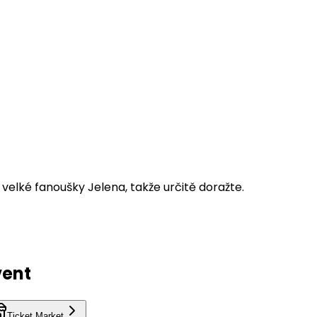
velké fanoušky Jelena, takže určitě doražte.
vent
Ticket Market