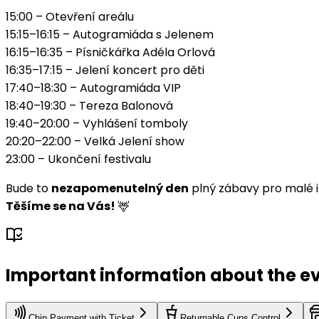
15:00 – Otevření areálu
15:15–16:15 – Autogramiáda s Jelenem
16:15–16:35 – Písničkářka Adéla Orlová
16:35–17:15 – Jelení koncert pro děti
17:40–18:30 – Autogramiáda VIP
18:40–19:30 – Tereza Balonová
19:40–20:00 – Vyhlášení tomboly
20:20–22:00 – Velká Jelení show
23:00 – Ukončení festivalu
Bude to
nezapomenutelný den
plný zábavy pro malé i 
Těšíme se na Vás!
🦌
Important information about the e
Chip Payment with Ticket
Returnable Cups Control