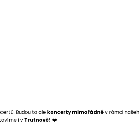
ertů. Budou to ale
koncerty mimořádné
v rámci naše
tavíme i v
Trutnově!
❤️