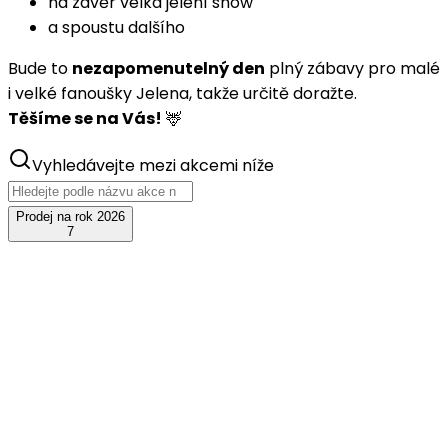
na závěr velká jelení show
a spoustu dalšího
Bude to
nezapomenutelný den
plný zábavy pro malé
i velké fanoušky Jelena, takže určitě doražte.
Těšíme se na Vás!
🦌
Vyhledávejte mezi akcemi níže
Prodej na rok 2026
7
srp
15
JelenFest 2026 - Loket
+ Poetika
sobota, 15. srpna 2026