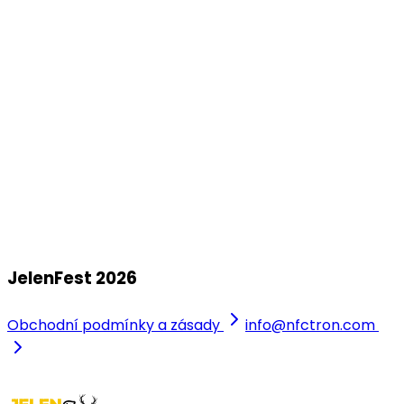
Zámecký park Vratislavice Nad Nisou
srp
08
JelenFest 2026 - Kutná Hora
+ Honza Nedvěd ml. s kapelou
sobota, 8. srpna 2026
Breüerovy sady
JelenFest 2026
Obchodní podmínky a zásady
info@nfctron.com