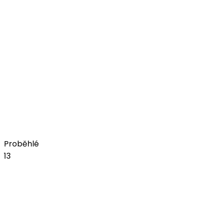
Koupit vstupenky
zář
18
JelenFest 2026 - Trutnov
+ Tereza Balonová
pátek, 18. září 2026
Amfiteátr na bojišti
Koupit vstupenky
Proběhlé
13
čvn
05
JelenFest 2026 - Praha I